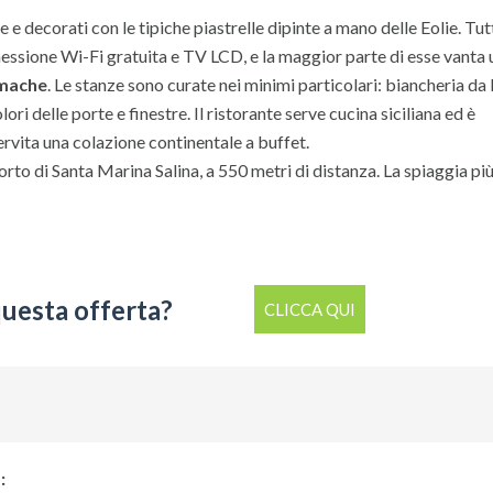
e e decorati con le tipiche piastrelle dipinte a mano delle Eolie. Tut
essione Wi-Fi gratuita e TV LCD, e la maggior parte di esse vanta 
 amache
. Le stanze sono curate nei minimi particolari: biancheria da 
ri delle porte e finestre. Il ristorante serve cucina siciliana ed è
servita una colazione continentale a buffet.
porto di Santa Marina Salina, a 550 metri di distanza. La spiaggia più
questa offerta?
CLICCA QUI
: