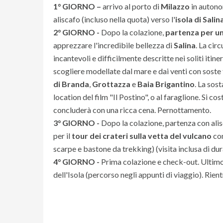
1° GIORNO –
arrivo al porto di
Milazzo
in autono
aliscafo (incluso nella quota) verso l'
isola di Salin
2° GIORNO -
Dopo la colazione,
partenza per una
apprezzare l'incredibile bellezza di
Salina
. La cir
incantevoli e difficilmente descritte nei soliti itine
scogliere modellate dal mare e dai venti con soste t
di Branda
,
Grottazza
e
Baia Brigantino
. La sos
location del film "Il Postino", o al faraglione. Si co
concluderà con una ricca cena. Pernottamento.
3° GIORNO -
Dopo la colazione, partenza con alis
per il
tour dei crateri sulla vetta del vulcano
con
scarpe e bastone da trekking) (visita inclusa di dur
4° GIORNO -
Prima colazione e check-out. Ulti
dell'Isola (percorso negli appunti di viaggio). Rie