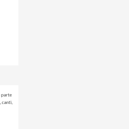
i parte
 canti,