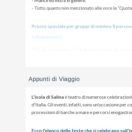
- Mance ed extra in genere;
- Tutto quanto non menzionato alla voce la “Quo
Prezzo speciale per gruppi di minimo 8 perso
Scheda tecnica
Vuoi maggiori informazioni su 
Appunti di Viaggio
L'isola di Salina
è teatro di numerose celebrazioni r
d'Italia. Gli eventi, infatti, sono un'occasione per c
processioni di barche a mare e percorsi enogastr
Ecco l'elenco delle feste che si celebrano sull'i