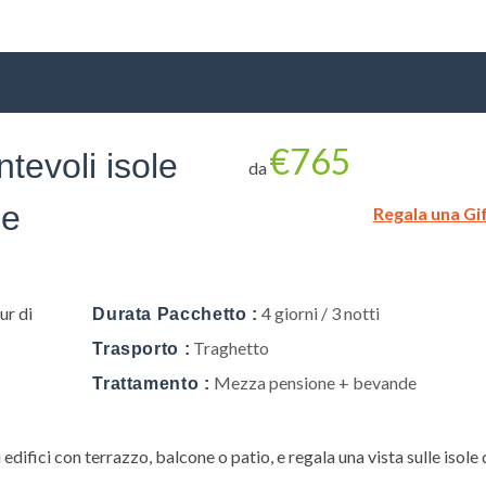
€765
tevoli isole
da
ie
Regala una Gi
Lascia qui 
gratuitam
nes
ur di
4 giorni / 3 notti
Durata Pacchetto :
Traghetto
Trasporto :
Mezza pensione + bevande
Trattamento :
Privacy Policy
 edifici con terrazzo, balcone o patio, e regala una vista sulle isole 