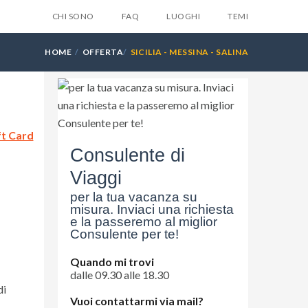
CHI SONO
FAQ
LUOGHI
TEMI
HOME
OFFERTA
SICILIA - MESSINA - SALINA
X
ft Card
la tua email e ti invieremo
Consulente di
ente
6 suggerimenti
che
Viaggi
suno ti dara mai...
per la tua vacanza su
misura. Inviaci una richiesta
e la passeremo al miglior
Consulente per te!
Quando mi trovi
dalle 09.30 alle 18.30
di
Vuoi contattarmi via mail?