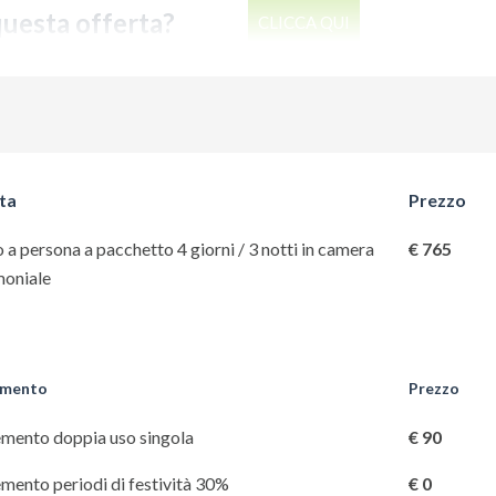
questa offerta?
CLICCA QUI
ta
Prezzo
 a persona a pacchetto 4 giorni / 3 notti in camera
€ 765
moniale
emento
Prezzo
mento doppia uso singola
€ 90
mento periodi di festività 30%
€ 0