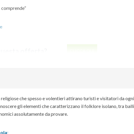
ta comprende”
ne
questa offerta?
CLICCA QUI
eligiose che spesso e volentieri attirano turisti e visitatori da ogn
onoscere gli elementi che caratterizzano il folklore isolano, tra balli,
onomici assolutamente da provare.
sola
: