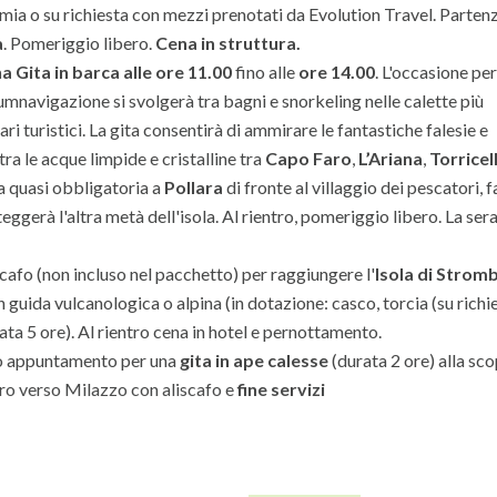
mia o su richiesta con mezzi prenotati da Evolution Travel. Parten
a
. Pomeriggio libero.
Cena in struttura.
 Gita in barca alle ore 11.00
fino alle
ore 14.00
. L'occasione per
cumnavigazione si svolgerà tra bagni e snorkeling nelle calette più
rari turistici. La gita consentirà di ammirare le fantastiche falesie e
ra le acque limpide e cristalline tra
Capo Faro
,
L’Ariana
,
Torricel
ta quasi obbligatoria a
Pollara
di fronte al villaggio dei pescatori,
steggerà l'altra metà dell'isola. Al rientro, pomeriggio libero. La sera
cafo (non incluso nel pacchetto) per raggiungere l'
Isola di Stromb
 guida vulcanologica o alpina (in dotazione: casco, torcia (su richie
ata 5 ore). Al rientro cena in hotel e pernottamento.
mo appuntamento per una
gita in ape calesse
(durata 2 ore) alla sc
ntro verso Milazzo con aliscafo e
fine servizi