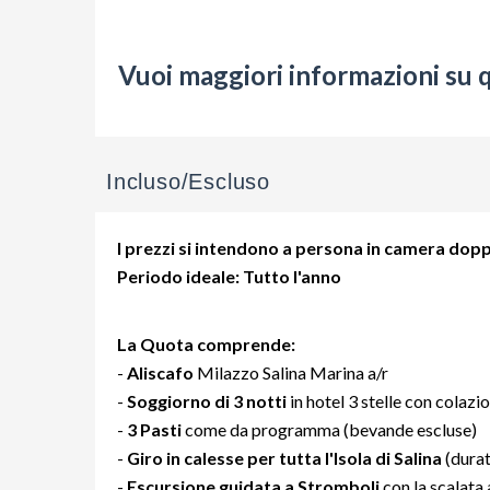
Vuoi maggiori informazioni su 
Incluso/Escluso
I prezzi si intendono a persona in camera doppi
Periodo ideale: Tutto l'anno
La Quota comprende:
-
Aliscafo
Milazzo Salina Marina a/r
-
Soggiorno di 3 notti
in hotel 3 stelle con colazi
-
3 Pasti
come da programma (bevande escluse)
-
Giro in calesse per tutta l'Isola di Salina
(durat
-
Escursione guidata a Stromboli
con la scalata 