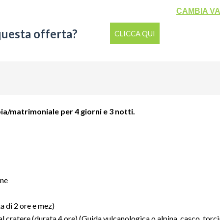
CAMBIA V
questa offerta?
CLICCA QUI
a/matrimoniale per 4 giorni e 3 notti.
one
a di 2 ore e mez)
al cratere (durata 4 ore) (Guida vulcanologica o alpina, casco, torci