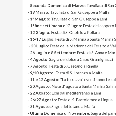
-
Seconda Domenica di Marzo
: Tavuliata di San
- 19 Marzo
: Tavuliata di San Giuseppe a Malfa
- 1° Maggio
: Tavuliata di San Giuseppe a Leni
- 1° fine settimana di Giugno
: Festa del cappero i
- 12 Giugno
: Festa di S. Onofrio a Pollara
- 16/17 Luglio
: Festa di S. Marina a Santa Marina 
- 23 Luglio
: Festa della Madonna del Terzito a Va
- 26 Luglio e 8 Settembre
: Festa di S. Anna e M
- 4 Agosto
: Sagra del dolce a Capo Gramignazzi
- 7 Agosto
: Festa di S. Gaetano a Rinella
- 9/10 Agosto
: Festa di S. Lorenzo a Malfa
- 11 e 12 Agosto
: "La terrazza" eventi sonori e cul
- 20 Agosto
: Note d' agosto a Santa Marina Salin
- 22 Agosto
: Echi dal mediterraneo a Leni
- 26/27 Agosto
: Festa di S. Bartolomeo a Lingua
- 31 Agosto
: Sagra del totano a Malfa
- Ultima Domenica di Novembre
: Sagra del pan