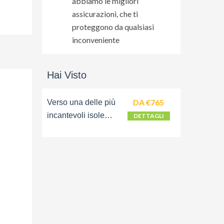
abbiamo le migliori
assicurazioni, che ti
proteggono da qualsiasi
inconveniente
Hai Visto
DA €765
Verso una delle più
incantevoli isole
DETTAGLI
dell'Arcipelago delle
Eolie