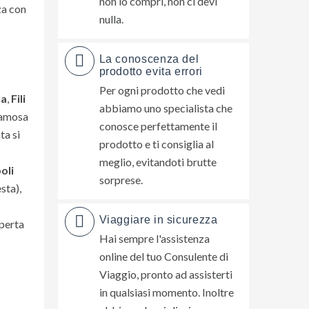
non lo compri, non ci devi
za con
nulla.
La conoscenza del
prodotto evita errori
Per ogni prodotto che vedi
la
,
Fili
abbiamo uno specialista che
 famosa
conosce perfettamente il
ta si
prodotto e ti consiglia al
meglio, evitandoti brutte
oli
sorprese.
sta),
Viaggiare in sicurezza
operta
Hai sempre l'assistenza
online del tuo Consulente di
Viaggio, pronto ad assisterti
in qualsiasi momento. Inoltre