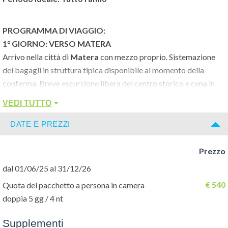
PROGRAMMA DI VIAGGIO:
1° GIORNO: VERSO MATERA
Arrivo nella città di
Matera
con mezzo proprio. Sistemazione
dei bagagli in struttura tipica disponibile al momento della
conferma. Breve escursione libera del centro storico e cena in
ristorante tipico del centro storico (incluso nel pacchetto).
VEDI TUTTO
Pernottamento in struttura del centro storico.
DATE E PREZZI
2° GIORNO: MATERA
Prezzo
Incontro con la guida per la visita ai Sassi di Matera. Tra diversi
luoghi dei Sassi, possiamo menzionare la
casa Grotta
, il
Sasso
dal 01/06/25 al 31/12/26
Caveoso
e
Barisano
, itinerario della visita guidata tutto da
€ 540
Quota del pacchetto a persona in camera
scoprire... Al termine del tour verrà offerta una degustazione di
doppia 5 gg / 4 nt
prodotti tipici locali. Pranzo libero. Pomeriggio a disposizione
per scattare foto degli scorci più suggestivi del paese. Al
Supplementi