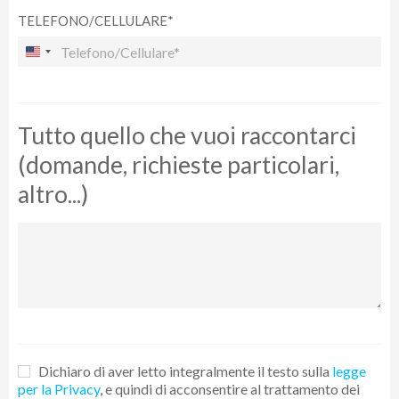
Il tuo viaggio sta per cominciare!
TELEFONO/CELLULARE*
Vuoi maggiori informazioni su
CLICCA QUI
questa offerta?
Tutto quello che vuoi raccontarci
(domande, richieste particolari,
altro...)
Dichiaro di aver letto integralmente il testo sulla
legge
per la Privacy
, e quindi di acconsentire al trattamento dei