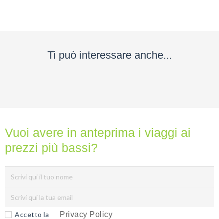
nessuno
ti
dara
mai...
Ti può interessare anche...
Privacy
Policy
(Rispettiamo
la tua
privacy)
Vuoi avere in anteprima i viaggi ai
prezzi più bassi?
Accetto la
Privacy Policy