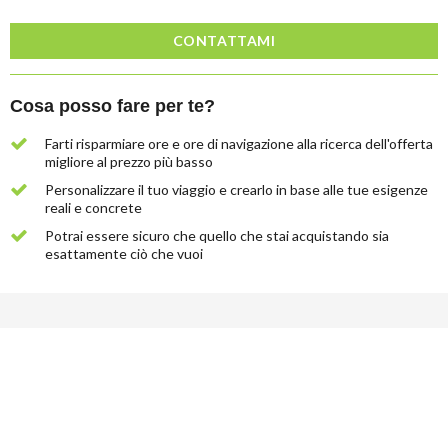
CONTATTAMI
Cosa posso fare per te?
Farti risparmiare ore e ore di navigazione alla ricerca dell'offerta
migliore al prezzo più basso
Lascia
Personalizzare il tuo viaggio e crearlo in base alle tue esigenze
qui
reali e concrete
la
Potrai essere sicuro che quello che stai acquistando sia
tua
esattamente ciò che vuoi
email
e
ti
invieremo
gratuitamente
6
suggerimenti
che