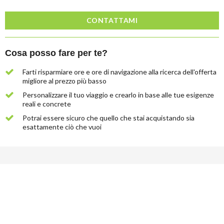
CONTATTAMI
Cosa posso fare per te?
Farti risparmiare ore e ore di navigazione alla ricerca dell'offerta
migliore al prezzo più basso
Lascia
Personalizzare il tuo viaggio e crearlo in base alle tue esigenze
qui
reali e concrete
la
Potrai essere sicuro che quello che stai acquistando sia
tua
esattamente ciò che vuoi
email
e
ti
invieremo
gratuitamente
6
suggerimenti
che