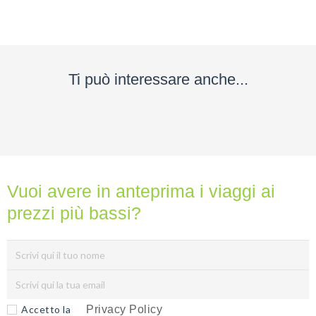
nessuno
ti
dara
mai...
Ti può interessare anche...
Privacy
Policy
(Rispettiamo
la tua
privacy)
Vuoi avere in anteprima i viaggi ai
prezzi più bassi?
Accetto la
Privacy Policy